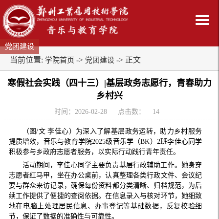
党团建设
当前位置:
->
-> 正文
学院首页
党团建设
寒假社会实践（四十三）|基层政务志愿行，青春助力
乡村兴
时间：2026-02-28
点击数：
14
（图/文 李佳心）为深入了解基层政务运转，助力乡村服务
提质增效，音乐与教育学院2025级音乐学（BK）2班李佳心同学
积极参与乡政府志愿者服务，以实际行动践行青年责任。
活动期间，李佳心同学主要负责基层行政辅助工作。她身穿
志愿者红马甲，坐在办公桌前，认真整理各类行政文件、会议纪
要与群众来访记录，确保每份资料都分类清晰、归档规范，为后
续工作提供了便捷的查阅依据。在信息录入与核对环节，她细致
地在电脑上处理居民信息、办事登记等基础数据，反复校验细
节，保证了数据的准确性与可靠性。